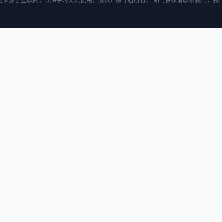
均来源于互联网，仅供学习交流使用，版权归原作者所有。 如有侵权请联系我们，我们